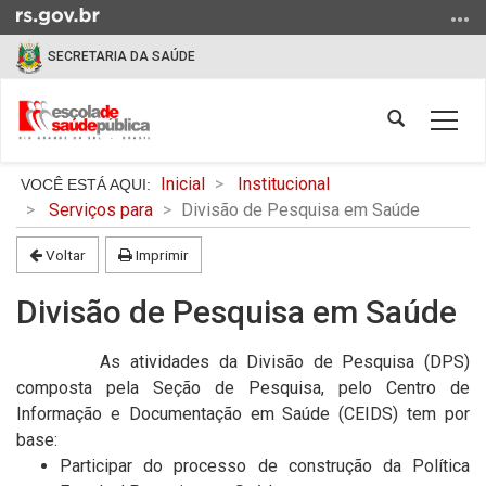
Ir
para
SECRETARIA DA SAÚDE
o
conteúdo
Ir
Abrir
Alter
para
a
a
o
busca
Início
nave
Inicial
Institucional
menu
do
Serviços para
Divisão de Pesquisa em Saúde
Ir
conteúdo
para
Voltar
Imprimir
a
busca
Divisão de Pesquisa em Saúde
As atividades da Divisão de Pesquisa (DPS)
composta pela Seção de Pesquisa, pelo Centro de
Informação e Documentação em Saúde (CEIDS) tem por
base:
Participar do processo de construção da Política